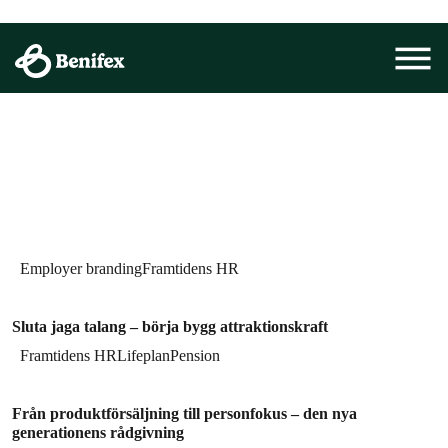
Featured
Hållbara arbetsplatser i ett
Anställningsförmåner
Engagerade medarbetare
Hållbarhet
längre arbetsliv – från förmån
Blogg
till konkurrensfördel
Av Martin Sjögren, Account Executive
Public Sector, Benifex.
Employer branding
Framtidens HR
Read Article
Sluta jaga talang – börja bygg attraktionskraft
Framtidens HR
Lifeplan
Pension
Från produktförsäljning till personfokus – den nya
generationens rådgivning