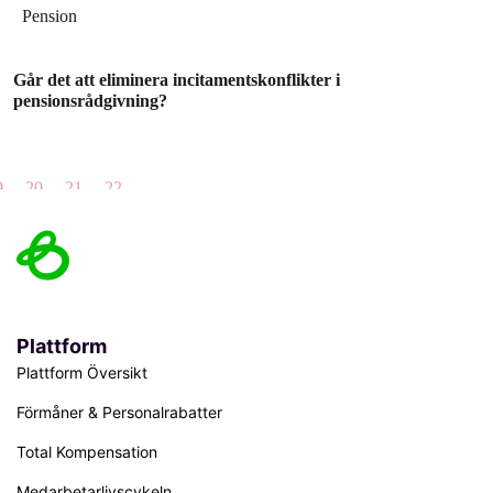
Pension
Går det att eliminera incitamentskonflikter i
pensionsrådgivning?
9
20
21
22
Plattform
Plattform Översikt
Förmåner & Personalrabatter
Total Kompensation
Medarbetarlivscykeln