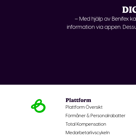
DI
– Med hjälp av Benifex kan
information via appen. Des
Plattform
Plattform Översikt
Förmåner & Personalrabatter
Total Kompensation
Medarbetarlivscykeln