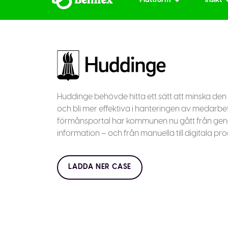
Plattform
Insikt
Huddinge behövde hitta ett sätt att minska de
och bli mer effektiva i hanteringen av medarbe
förmånsportal har kommunen nu gått från gener
information – och från manuella till digitala pro
LADDA NER CASE