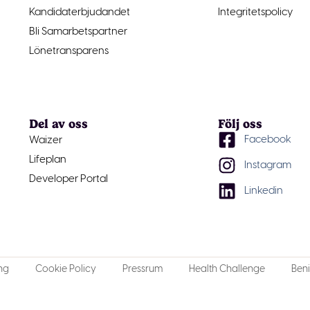
Kandidaterbjudandet
Integritetspolicy
Bli Samarbetspartner
Lönetransparens
Del av oss
Följ oss
Facebook
Waizer
Lifeplan
Instagram
Developer Portal
Linkedin
ng
Cookie Policy
Pressrum
Health Challenge
Beni