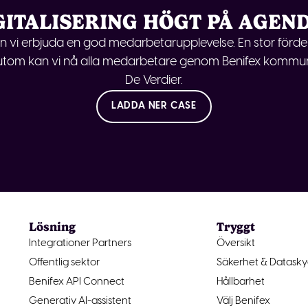
GITALISERING HÖGT PÅ AGEN
 vi erbjuda en god medarbetarupplevelse. En stor fördel är
sutom kan vi nå alla medarbetare genom Benifex kommun
De Verdier.
LADDA NER CASE
Lösning
Tryggt
Integrationer Partners
Översikt
Offentlig sektor
Säkerhet & Datask
Benifex API Connect
Hållbarhet
Generativ AI-assistent
Välj Benifex