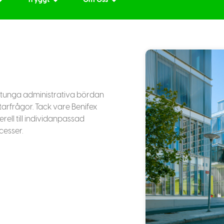
Tryggt
Om Oss
n tunga administrativa bördan
tarfrågor. Tack vare Benifex
ell till individanpassad
cesser.