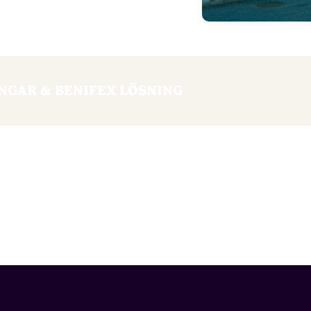
GAR & BENIFEX LÖSNING
mmuns digitala resa