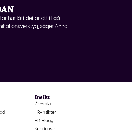
DAN
 hur lätt det är att tillgå
ikationsverktyg, säger Anna
Insikt
Översikt
ydd
HR-Insikter
HR-Blogg
Kundcase