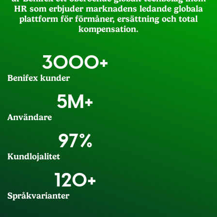
HR som erbjuder marknadens ledande globala
plattform för förmåner, ersättning och total
kompensation.
3000
+
Benifex kunder
5
M+
Användare
97
%
Kundlojalitet​
120
+
Språkvarianter