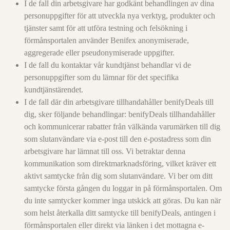
I de fall din arbetsgivare har godkänt behandlingen av dina
personuppgifter för att utveckla nya verktyg, produkter och
tjänster samt för att utföra testning och felsökning i
förmånsportalen använder Benifex anonymiserade,
aggregerade eller pseudonymiserade uppgifter.
I de fall du kontaktar vår kundtjänst behandlar vi de
personuppgifter som du lämnar för det specifika
kundtjänstärendet.
I de fall där din arbetsgivare tillhandahåller benifyDeals till
dig, sker följande behandlingar: benifyDeals tillhandahåller
och kommunicerar rabatter från välkända varumärken till dig
som slutanvändare via e-post till den e-postadress som din
arbetsgivare har lämnat till oss. Vi betraktar denna
kommunikation som direktmarknadsföring, vilket kräver ett
aktivt samtycke från dig som slutanvändare. Vi ber om ditt
samtycke första gången du loggar in på förmånsportalen. Om
du inte samtycker kommer inga utskick att göras. Du kan när
som helst återkalla ditt samtycke till benifyDeals, antingen i
förmånsportalen eller direkt via länken i det mottagna e-