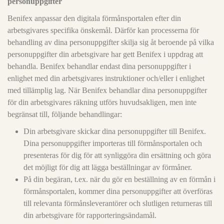
personuppgifter
Benifex anpassar den digitala förmånsportalen efter din
arbetsgivares specifika önskemål. Därför kan processerna för
behandling av dina personuppgifter skilja sig åt beroende på vilka
personuppgifter din arbetsgivare har gett Benifex i uppdrag att
behandla. Benifex behandlar endast dina personuppgifter i
enlighet med din arbetsgivares instruktioner och/eller i enlighet
med tillämplig lag. När Benifex behandlar dina personuppgifter
för din arbetsgivares räkning utförs huvudsakligen, men inte
begränsat till, följande behandlingar:
Din arbetsgivare skickar dina personuppgifter till Benifex.
Dina personuppgifter importeras till förmånsportalen och
presenteras för dig för att synliggöra din ersättning och göra
det möjligt för dig att lägga beställningar av förmåner.
På din begäran, t.ex. när du gör en beställning av en förmån i
förmånsportalen, kommer dina personuppgifter att överföras
till relevanta förmånsleverantörer och slutligen returneras till
din arbetsgivare för rapporteringsändamål.