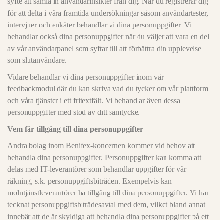
syfte att samla in användarinsikter från dig. När du registrerar dig
för att delta i våra framtida undersökningar såsom användartester,
intervjuer och enkäter behandlar vi dina personuppgifter. Vi
behandlar också dina personuppgifter när du väljer att vara en del
av vår användarpanel som syftar till att förbättra din upplevelse
som slutanvändare.
Vidare behandlar vi dina personuppgifter inom vår
feedbackmodul där du kan skriva vad du tycker om vår plattform
och våra tjänster i ett fritextfält. Vi behandlar även dessa
personuppgifter med stöd av ditt samtycke.
Vem får tillgång till dina personuppgifter
Andra bolag inom Benifex-koncernen kommer vid behov att
behandla dina personuppgifter. Personuppgifter kan komma att
delas med IT-leverantörer som behandlar uppgifter för vår
räkning, s.k. personuppgiftsbiträden. Exempelvis kan
molntjänstleverantörer ha tillgång till dina personuppgifter. Vi har
tecknat personuppgiftsbiträdesavtal med dem, vilket bland annat
innebär att de är skyldiga att behandla dina personuppgifter på ett