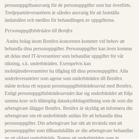
personuppgiftsansvarig för de personuppgifter som har överförts.
Tredjepartsleverantören är således ansvarig för att fastställa
ändamålen och medlen för behandlingen av uppgifterna.
Personuppgiftsbiträden till Benifex
Andra bolag inom Benifex-koncernen kommer vid behov att
behandla dina personuppgifter. Personuppgifter kan även komma
att delas med IT-leverantörer som behandlar uppgifter för vår
räkning, s.k. underbiträden. Exempelvis kan
molntjänstleverantörer ha tillgång till dina personuppgifter. Alla
underleverantörer som agerar som underbiträden till Benifex
måste teckna ett separat personuppgiftsbiträdesavtal med Benifex.
Enligt personuppgiftsbiträdesavtalet åtar sig underbiträdet att följa
samma krav och tillämplig dataskyddslagstiftning som de som din
arbetsgivare ålägger Benifex. Benifex är skyldig att informera din
arbetsgivare om ett underbiträde anlitas för att behandla dina
personuppgifter. Din arbetsgivare har rätt att invända mot att
personuppgifter som tillhandahållits av din arbetsgivare behandlas
av ett sådant underbiträde. Notera att underbiträden som är