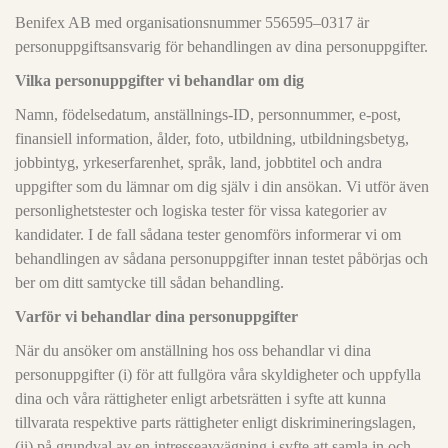
Benifex AB med organisationsnummer 556595–0317 är
personuppgiftsansvarig för behandlingen av dina personuppgifter.
Vilka personuppgifter vi behandlar om dig
Namn, födelsedatum, anställnings-ID, personnummer, e-post,
finansiell information, ålder, foto, utbildning, utbildningsbetyg,
jobbintyg, yrkeserfarenhet, språk, land, jobbtitel och andra
uppgifter som du lämnar om dig själv i din ansökan. Vi utför även
personlighetstester och logiska tester för vissa kategorier av
kandidater. I de fall sådana tester genomförs informerar vi om
behandlingen av sådana personuppgifter innan testet påbörjas och
ber om ditt samtycke till sådan behandling.
Varför vi behandlar dina personuppgifter
När du ansöker om anställning hos oss behandlar vi dina
personuppgifter (i) för att fullgöra våra skyldigheter och uppfylla
dina och våra rättigheter enligt arbetsrätten i syfte att kunna
tillvarata respektive parts rättigheter enligt diskrimineringslagen,
(ii) på grundval av en intresseavvägning i syfte att samla in och