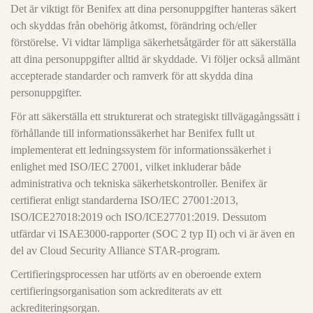
Det är viktigt för Benifex att dina personuppgifter hanteras säkert
och skyddas från obehörig åtkomst, förändring och/eller
förstörelse. Vi vidtar lämpliga säkerhetsåtgärder för att säkerställa
att dina personuppgifter alltid är skyddade. Vi följer också allmänt
accepterade standarder och ramverk för att skydda dina
personuppgifter.
För att säkerställa ett strukturerat och strategiskt tillvägagångssätt i
förhållande till informationssäkerhet har Benifex fullt ut
implementerat ett ledningssystem för informationssäkerhet i
enlighet med ISO/IEC 27001, vilket inkluderar både
administrativa och tekniska säkerhetskontroller. Benifex är
certifierat enligt standarderna ISO/IEC 27001:2013,
ISO/ICE27018:2019 och ISO/ICE27701:2019. Dessutom
utfärdar vi ISAE3000-rapporter (SOC 2 typ II) och vi är även en
del av Cloud Security Alliance STAR-program.
Certifieringsprocessen har utförts av en oberoende extern
certifieringsorganisation som ackrediterats av ett
ackrediteringsorgan.