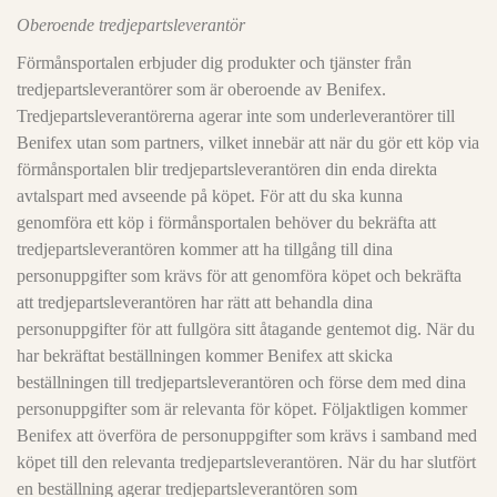
Oberoende tredjepartsleverantör
Förmånsportalen erbjuder dig produkter och tjänster från
tredjepartsleverantörer som är oberoende av Benifex.
Tredjepartsleverantörerna agerar inte som underleverantörer till
Benifex utan som partners, vilket innebär att när du gör ett köp via
förmånsportalen blir tredjepartsleverantören din enda direkta
avtalspart med avseende på köpet. För att du ska kunna
genomföra ett köp i förmånsportalen behöver du bekräfta att
tredjepartsleverantören kommer att ha tillgång till dina
personuppgifter som krävs för att genomföra köpet och bekräfta
att tredjepartsleverantören har rätt att behandla dina
personuppgifter för att fullgöra sitt åtagande gentemot dig. När du
har bekräftat beställningen kommer Benifex att skicka
beställningen till tredjepartsleverantören och förse dem med dina
personuppgifter som är relevanta för köpet. Följaktligen kommer
Benifex att överföra de personuppgifter som krävs i samband med
köpet till den relevanta tredjepartsleverantören. När du har slutfört
en beställning agerar tredjepartsleverantören som