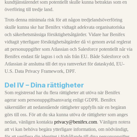
kundtjänstärendet som potentiellt skulle kunna betraktas som en
överföring till tredje land.
Trots denna minimala risk för att någon tredjelandsöverföring
skulle kunna ske har Benifex vidtagit adekvata organisatoriska
och säkerhetsmässiga försiktighetsåtgärder. Vidare har Benifex
vidtagit ytterligare försiktighetsåtgärder då vi genom avtal reglerat
att personuppgifter som Atlassian och Salesforce potentiellt når via
Benifex endast får lagras i och nås från EU. Både Salesforce och
Atlassian är anslutna till det nya ramverket för dataskydd, EU-
U.S. Data Privacy Framework, DPF.
Del IV – Dina rättigheter
Som registrerad har du flera rättigheter att utöva när Benifex
agerar som personuppgiftsansvarig enligt GDPR. Benifex
säkerställer att nedanstående rättigheter uppfylls när en begäran
görs till oss. För att du ska kunna utöva de rättigheter som anges
nedan, vänligen kontakta
privacy@benifex.com
. Vänligen notera
att vi kan behöva begära ytterligare information, om nödvändigt,
för att verifiera din identitet i förhållande till dina personuppgifter.