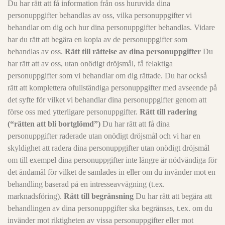
Du har rätt att få information från oss huruvida dina
personuppgifter behandlas av oss, vilka personuppgifter vi
behandlar om dig och hur dina personuppgifter behandlas. Vidare
har du rätt att begära en kopia av de personuppgifter som
behandlas av oss.
Rätt till rättelse av dina personuppgifter
Du
har rätt att av oss, utan onödigt dröjsmål, få felaktiga
personuppgifter som vi behandlar om dig rättade. Du har också
rätt att komplettera ofullständiga personuppgifter med avseende på
det syfte för vilket vi behandlar dina personuppgifter genom att
förse oss med ytterligare personuppgifter.
Rätt till radering
(“rätten att bli bortglömd”)
Du har rätt att få dina
personuppgifter raderade utan onödigt dröjsmål och vi har en
skyldighet att radera dina personuppgifter utan onödigt dröjsmål
om till exempel dina personuppgifter inte längre är nödvändiga för
det ändamål för vilket de samlades in eller om du invänder mot en
behandling baserad på en intresseavvägning (t.ex.
marknadsföring).
Rätt till begränsning
Du har rätt att begära att
behandlingen av dina personuppgifter ska begränsas, t.ex. om du
invänder mot riktigheten av vissa personuppgifter eller mot