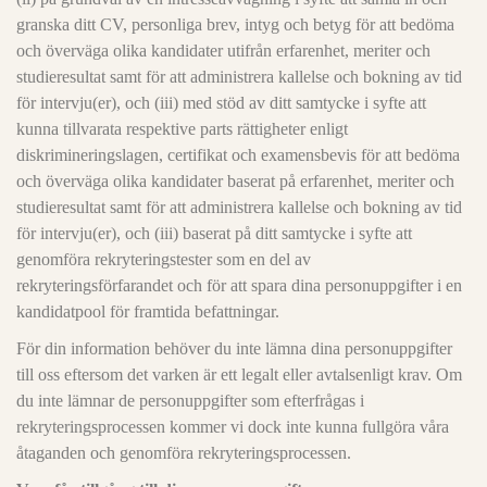
granska ditt CV, personliga brev, intyg och betyg för att bedöma
och överväga olika kandidater utifrån erfarenhet, meriter och
studieresultat samt för att administrera kallelse och bokning av tid
för intervju(er), och (iii) med stöd av ditt samtycke i syfte att
kunna tillvarata respektive parts rättigheter enligt
diskrimineringslagen, certifikat och examensbevis för att bedöma
och överväga olika kandidater baserat på erfarenhet, meriter och
studieresultat samt för att administrera kallelse och bokning av tid
för intervju(er), och (iii) baserat på ditt samtycke i syfte att
genomföra rekryteringstester som en del av
rekryteringsförfarandet och för att spara dina personuppgifter i en
kandidatpool för framtida befattningar.
För din information behöver du inte lämna dina personuppgifter
till oss eftersom det varken är ett legalt eller avtalsenligt krav. Om
du inte lämnar de personuppgifter som efterfrågas i
rekryteringsprocessen kommer vi dock inte kunna fullgöra våra
åtaganden och genomföra rekryteringsprocessen.